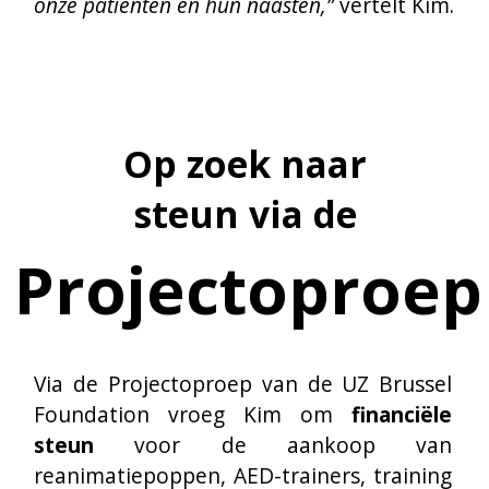
Via de Projectoproep van de UZ Brussel 
Foundation vroeg Kim om 
financiële 
steun
 voor de aankoop van 
reanimatiepoppen, AED-trainers, training 
pads en educatieve materialen. De UZ 
Brussel Foundation ging vervolgens op 
zoek naar een geschikte bedrijfspartner 
die de missie en waarden van het 
Hartverwarmend-initiatief deelt en kwam 
al snel terecht bij Amgen België.
Een corporate
partnership op maat van
Amgen België