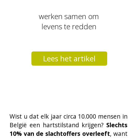
Lees het artikel
Wist u dat elk jaar circa 10.000 mensen in 
België een hartstilstand krijgen? 
Slechts 
10% van de slachtoffers overleeft
, want 
vaak durven omstaanders (familie, 
vrienden, buren, …) zelf niet ingrijpen 
omdat ze de levensreddende 
handelingen niet kennen.