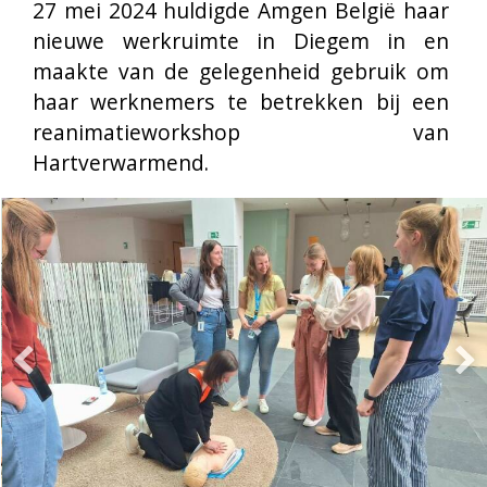
en de passie van Hartverwarmend-
medewerkers zoals Kim waren tastbaar en 
erg besmettelijk,”
 aldus Nadja De Wolf.
Laat u inspireren door
Amgen België en
ontdek hoe
uw bedrijf
een verschil