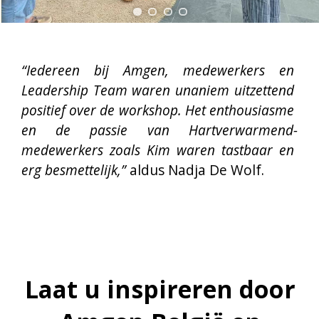
maakt
Neem contact met ons op via 
partners@uzbrussel.be
 voor meer 
informatie of een voorstel op maat.
Neem contact