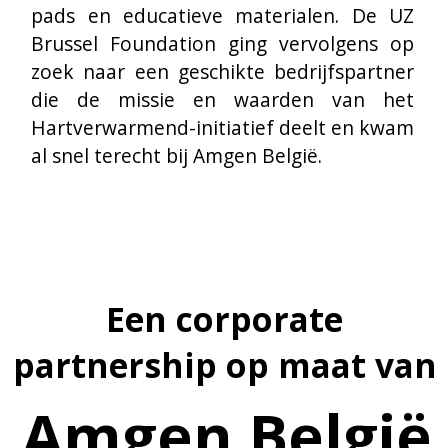
“
Amgen is een pionier in biotechnologie die 
ernaar streeft de zorg voor patiënten met 
een hoog cardiovasculair risico te 
verbeteren. Onze missie sluit daarom perfect 
aan bij die van Hartverwarmend
,“ vertelt 
Nadja De Wolf, Corporate & 
Governmental Affairs Manager bij Amgen 
België.
Amgen België toonde niet alleen 
interesse om het initiatief te steunen, 
maar wilde ook het hele kantoor 
engageren in deze samenwerking die 
erop gericht is om levens te redden. Op 
27 mei 2024 huldigde Amgen België haar 
nieuwe werkruimte in Diegem in en 
maakte van de gelegenheid gebruik om 