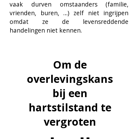
Om de
overlevingskans
bij een
hartstilstand te
vergroten
telt elke
seconde
In 2019 richtten cathlab-verpleegster Kim 
Remory en haar collega’s het initiatief
Hartverwarmend
 op in het UZ Brussel. 
Hartverwarmend ondersteunt patiënten 