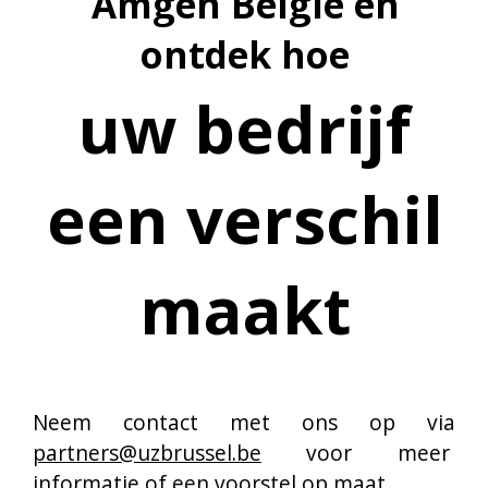
De UZ Brussel Foundation biedt een belangrijke 
meerwaarde aan patiënten en hun familie. 
Dankzij de onmisbare steun van donateurs, 
bedrijven, partners en erflaters kunnen we een 
warme, helende omgeving realiseren. We zorgen 
voor momenten van geluk, waar dat niet altijd 
evident is. Bovendien maken we innovatief 
wetenschappelijk onderzoek mogelijk. Uw steun 
aan de UZ Brussel Foundation draagt bij tot de 
gezondheidszorg van morgen.
UZ Brussel Foundation - Laarbeeklaan 101 - 1090
Brussel
02 477 57 11 -
foundation@uzbrussel.be
-
www.uzbrusselfoundation.be
btw: BE 0449.012.406 - RPR Brussel
Steun ons: BE75 3630 9458 5851